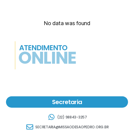
No data was found
ATENDIMENTO
ONLINE
Secretaria
(22) 98843-3257
SECRETARIA@MISSAODESAOPEDRO.ORG.BR