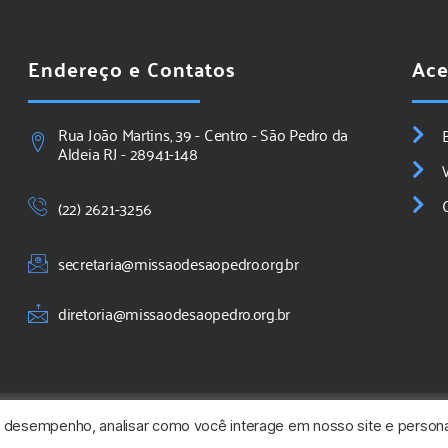
Endereço e Contatos
Ace
Rua João Martins, 39 - Centro - São Pedro da
Aldeia RJ - 28941-148
(22) 2621-3256
secretaria@missaodesaopedro.org.br
diretoria@missaodesaopedro.org.br
o desempenho, analisar como você interage em nosso site e persona