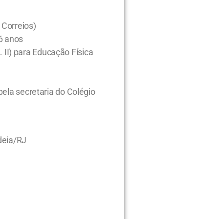
 Correios)
6 anos
I) para Educação Física
pela secretaria do Colégio
deia/RJ