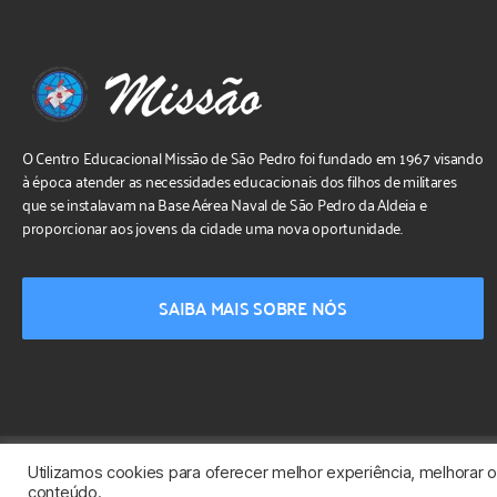
O Centro Educacional Missão de São Pedro foi fundado em 1967 visando
à época atender as necessidades educacionais dos filhos de militares
que se instalavam na Base Aérea Naval de São Pedro da Aldeia e
proporcionar aos jovens da cidade uma nova oportunidade.
SAIBA MAIS SOBRE NÓS
Utilizamos cookies para oferecer melhor experiência, melhorar 
Desenvolvido por
NPI Brasil
conteúdo.