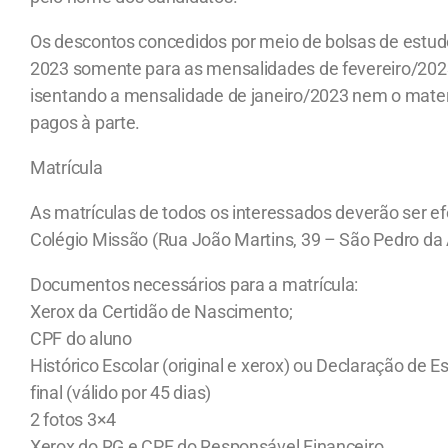
Os descontos concedidos por meio de bolsas de estudo
2023 somente para as mensalidades de fevereiro/20
isentando a mensalidade de janeiro/2023 nem o materi
pagos à parte.
Matrícula
As matrículas de todos os interessados deverão ser 
Colégio Missão (Rua João Martins, 39 – São Pedro da 
Documentos necessários para a matrícula:
Xerox da Certidão de Nascimento;
CPF do aluno
Histórico Escolar (original e xerox) ou Declaração de 
final (válido por 45 dias)
2 fotos 3×4
Xerox do RG e CPF do Responsável Financeiro