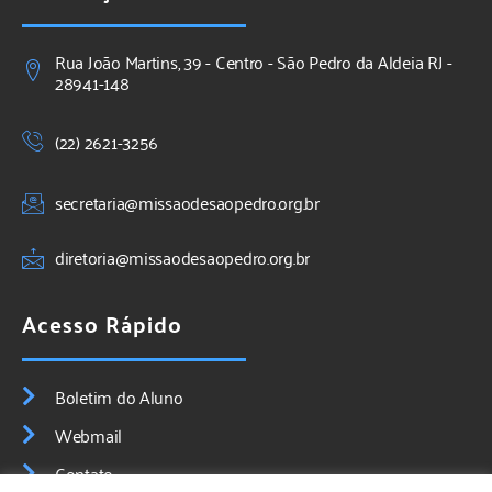
Rua João Martins, 39 - Centro - São Pedro da Aldeia RJ -
28941-148
(22) 2621-3256
secretaria@missaodesaopedro.org.br
diretoria@missaodesaopedro.org.br
Acesso Rápido
Boletim do Aluno
Webmail
Contato