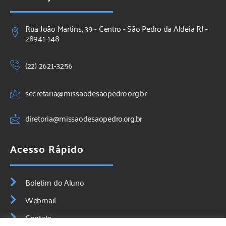
Rua João Martins, 39 - Centro - São Pedro da Aldeia RJ -
28941-148
(22) 2621-3256
secretaria@missaodesaopedro.org.br
diretoria@missaodesaopedro.org.br
Acesso Rápido
Boletim do Aluno
Webmail
Contato