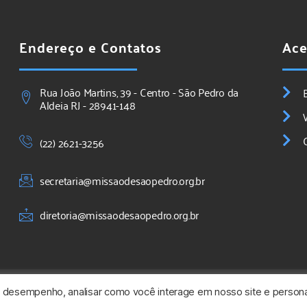
Endereço e Contatos
Ace
Rua João Martins, 39 - Centro - São Pedro da
Aldeia RJ - 28941-148
(22) 2621-3256
secretaria@missaodesaopedro.org.br
diretoria@missaodesaopedro.org.br
o desempenho, analisar como você interage em nosso site e persona