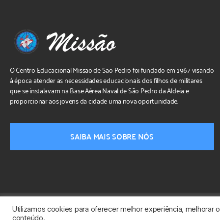
O Centro Educacional Missão de São Pedro foi fundado em 1967 visando
à época atender as necessidades educacionais dos filhos de militares
que se instalavam na Base Aérea Naval de São Pedro da Aldeia e
proporcionar aos jovens da cidade uma nova oportunidade.
SAIBA MAIS SOBRE NÓS
Utilizamos cookies para oferecer melhor experiência, melhorar 
Desenvolvido por
NPI Brasil
conteúdo.