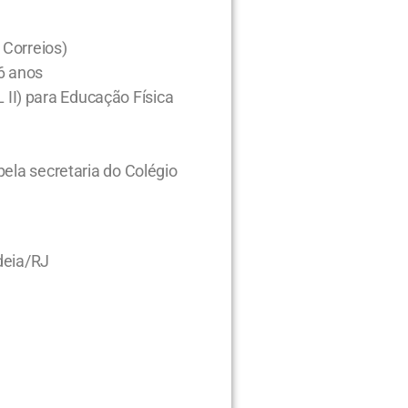
 Correios)
6 anos
I) para Educação Física
pela secretaria do Colégio
deia/RJ