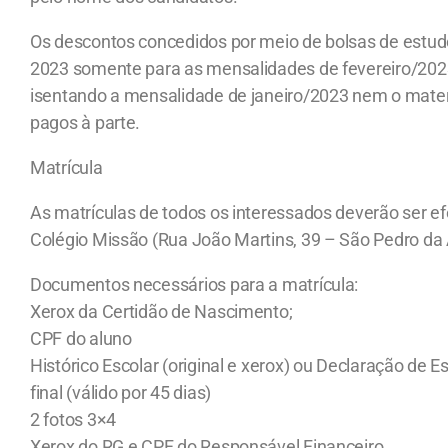
Os descontos concedidos por meio de bolsas de estudo
2023 somente para as mensalidades de fevereiro/20
isentando a mensalidade de janeiro/2023 nem o materi
pagos à parte.
Matrícula
As matrículas de todos os interessados deverão ser 
Colégio Missão (Rua João Martins, 39 – São Pedro da 
Documentos necessários para a matrícula:
Xerox da Certidão de Nascimento;
CPF do aluno
Histórico Escolar (original e xerox) ou Declaração de 
final (válido por 45 dias)
2 fotos 3×4
Xerox do RG e CPF do Responsável Financeiro