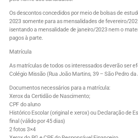
Os descontos concedidos por meio de bolsas de estudo
2023 somente para as mensalidades de fevereiro/20
isentando a mensalidade de janeiro/2023 nem o materi
pagos à parte.
Matrícula
As matrículas de todos os interessados deverão ser 
Colégio Missão (Rua João Martins, 39 – São Pedro da 
Documentos necessários para a matrícula:
Xerox da Certidão de Nascimento;
CPF do aluno
Histórico Escolar (original e xerox) ou Declaração de 
final (válido por 45 dias)
2 fotos 3×4
Xerox do RG e CPF do Responsável Financeiro