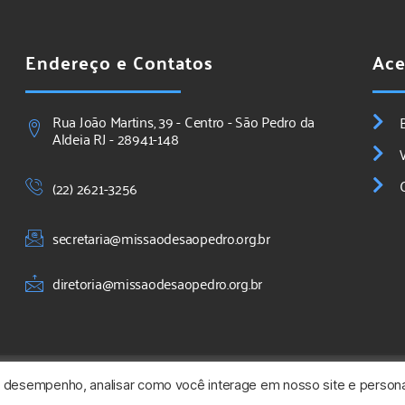
Endereço e Contatos
Ace
Rua João Martins, 39 - Centro - São Pedro da
Aldeia RJ - 28941-148
(22) 2621-3256
secretaria@missaodesaopedro.org.br
diretoria@missaodesaopedro.org.br
o desempenho, analisar como você interage em nosso site e persona