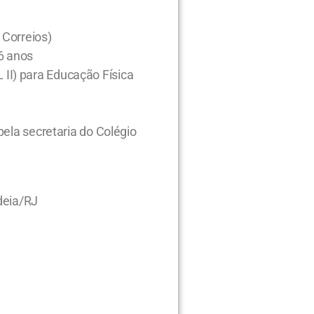
 Correios)
6 anos
I) para Educação Física
pela secretaria do Colégio
deia/RJ