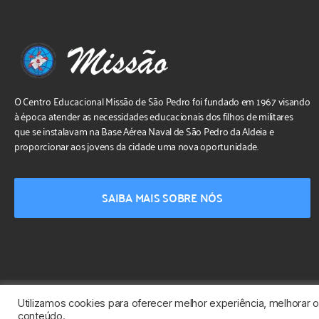
O Centro Educacional Missão de São Pedro foi fundado em 1967 visando
à época atender as necessidades educacionais dos filhos de militares
que se instalavam na Base Aérea Naval de São Pedro da Aldeia e
proporcionar aos jovens da cidade uma nova oportunidade.
SAIBA MAIS SOBRE NÓS
Utilizamos cookies para oferecer melhor experiência, melhorar 
Desenvolvido por
NPI Brasil
conteúdo.