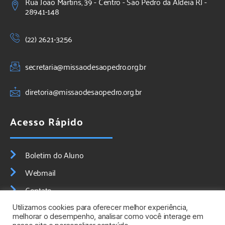
Rua João Martins, 39 - Centro - São Pedro da Aldeia RJ -
28941-148
(22) 2621-3256
secretaria@missaodesaopedro.org.br
diretoria@missaodesaopedro.org.br
Acesso Rápido
Boletim do Aluno
Webmail
Contato
Utilizamos cookies para oferecer melhor experiência,
melhorar o desempenho, analisar como você interage em