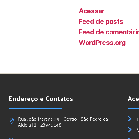
Acessar
Feed de posts
Feed de comentári
WordPress.org
Endereço e Contatos
Ace
Rua João Martins, 39 - Centro - São Pedro da
Aldeia RJ - 28941-148